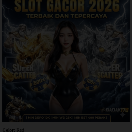
Color:
Red