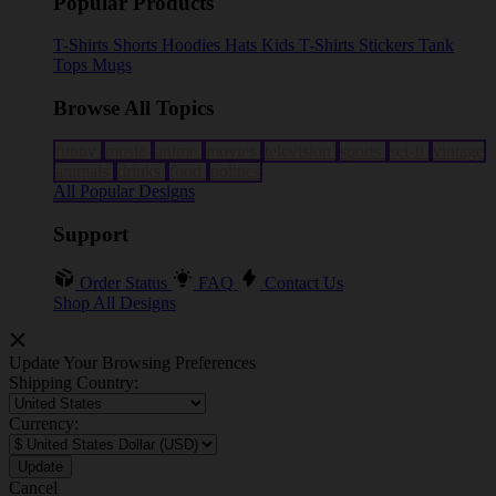
Popular Products
T-Shirts
Shorts
Hoodies
Hats
Kids T-Shirts
Stickers
Tank
Tops
Mugs
Browse All Topics
funny
music
anime
movies
television
sports
sci-fi
vintage
animals
drinks
food
politics
All Popular Designs
Support
Order Status
FAQ
Contact Us
Shop All Designs
Update Your Browsing Preferences
Shipping Country:
Currency:
Cancel