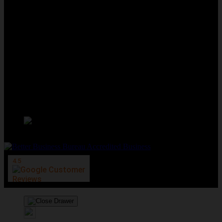
We Accept