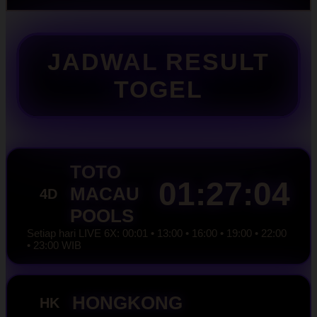
JADWAL RESULT
TOGEL
TOTO
01:27:03
MACAU
4D
POOLS
Setiap hari LIVE 6X: 00:01 • 13:00 • 16:00 • 19:00 • 22:00
• 23:00 WIB
HONGKONG
HK