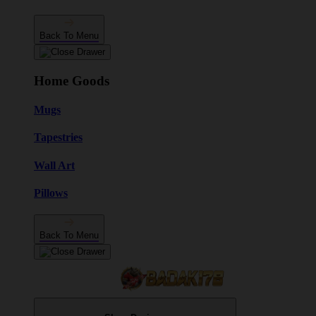
Back To Menu
Home Goods
Mugs
Tapestries
Wall Art
Pillows
Back To Menu