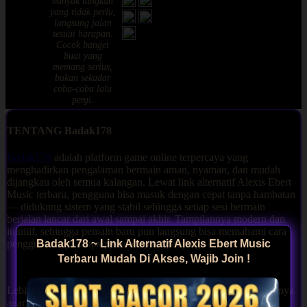
banyak langkah
Ian
4.9
yang tidak perlu,
Sopian,
out
langsung jalan
Nganjuk
of 5
sesuai harapan.
Cocok banget
buat yang
memang serius,
bukan sekadar
coba-coba lalu
pergi.
TENTANG Badak178
Badak178
adalah platform game online terpercaya yang
menghadirkan pengalaman bermain aman, nyaman, dan mudah
dijangkau oleh semua kalangan. Lewat link alternatif Alexis Ebert
Music terbaru, pengguna bisa masuk dengan cepat tanpa hambatan
— didukung sistem yang stabil sehingga setiap sesi bermain
berjalan lancar dari awal sampai akhir. Tampilannya modern dan
intuitif, sehingga pemain baru pun langsung bisa memahami cara
Badak178 ~ Link Alternatif Alexis Ebert Music
penggunaannya tanpa perlu adaptasi panjang.
Terbaru Mudah Di Akses, Wajib Join !
Lebih dari itu,
Badak178
terus memperbarui pilihan permainannya
agar pengguna tidak cepat bosan dan selalu ada yang bisa