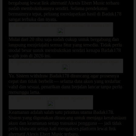
bergabung lewat link alternatif Alexis Ebert Music terbaru
sudah membuktikannya sendiri. Selama pendekatan
bermainnya tepat, peluang mendapatkan hasil di Badak178
sangat terbuka dan nyata.
3. Berapa modal awal untuk mulai bermain di Badak178?
Mulai dari 20 ribu saja sudah cukup untuk bergabung dan
langsung menjelajahi semua fitur yang tersedia. Tidak perlu
modal besar untuk membuktikan sendiri kenapa Badak178
wajib join di 2026 ini.
4. Apakah proses penarikan dana di Badak178 berjalan cepat?
Ya. Sistem withdraw Badak178 dirancang agar prosesnya
cepat dan tidak berbelit — selama data akun yang terdaftar
valid dan sesuai, penarikan dana berjalan lancar tanpa perlu
menunggu lama.
5. Apakah Badak178 aman untuk digunakan?
Keamanan adalah salah satu prioritas utama Badak178.
Sistem yang digunakan dirancang untuk menjaga kerahasiaan
akun dan keamanan setiap transaksi pengguna — jadi tidak
perlu khawatir setiap kali mengakses platform lewat link
alternatif Alexis Ebert Music terbaru.