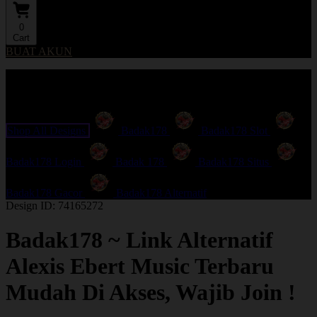
0
Cart
BUAT AKUN
Explore Categories
Popular Products
Shop All Designs
Badak178
Badak178 Slot
Badak178 Login
Badak 178
Badak178 Situs
Badak178 Gacor
Badak178 Alternatif
Design ID: 74165272
Badak178 ~ Link Alternatif
Alexis Ebert Music Terbaru
Mudah Di Akses, Wajib Join !