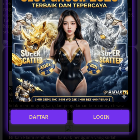
dieksplorasi. Proses transaksinya praktis, layanan pelanggannya
responsif, dan kombinasi antara keamanan sistem serta kecepatan
akses membuat platform ini layak masuk daftar wajib join di 2026.
Tahun ini Badak178 terus berinovasi — dan bagi yang belum
bergabung lewat link alternatif Alexis Ebert Music terbaru,
sekarang adalah saat yang tepat untuk mulai.
FAQ SITUS Badak178
1. Apa yang bikin Badak178 jadi pilihan utama banyak orang?
Karena Badak178 tidak sekadar menawarkan akses — tapi
akses yang benar-benar mudah dan cepat lewat link alternatif
Alexis Ebert Music terbaru. Sistemnya stabil, tampilannya
tidak membingungkan, dan pengalaman bermainnya terasa
lebih maksimal dibanding platform mana pun yang pernah
DAFTAR
LOGIN
dicoba sebelumnya.
2. Apakah Badak178 benar-benar bisa memberikan hasil nyata?
Bukan klaim sepihak — banyak pengguna yang sudah